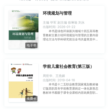
环境规划与管理
主编 毕军 副主编 徐琳瑜 刘永
出版时间: 2026-01-22
本书是绿色环保新兴领域十四五高等教
育教材主要介绍环境规划与管理的主要内容
理论方法与学科研究前沿全书共篇章其中在
基础理论篇第一至三章着重介绍环境规划与
电子书
管理的学科内涵与主要内容重要理论思想法
律法规政策制度等基本概念在技术方法篇第
四至七章系统介绍环境规划与管理研究实践
中涉及的常见方法包括环境系统分析环境规
划方法环境政策评估和环境数据挖掘与分析
学前儿童社会教育(第三版）
等交叉内容在前沿专题篇第八至十二章拓展
介绍环境风险管控双碳目标环境经济复杂系
周世华、王燕媚
统数字生态文明等学科前沿理论成果与研究
出版时间: 2019-04-16
进展本书可作为高等学校环境科学与工程类
本书是十二五职业教育国家规划教材修
专业及相关专业的本科与研究生贯通教材也
订版高职高专学前教育课岗证一体化新形态
可作为相关领域科研管理人员的参考用书
教材本书着眼于课专业课程内容岗典型职业
岗位技能证幼儿园教师资格考试有机融合配
免费书
以数字化资源以新形态全媒体立体化的形式
呈现本书以综合素质教育为原则突出知识的