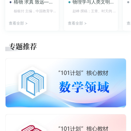
格物 求真 致远——中小学科学教育典型案例2026
物理学与人类文明十六讲
杨银付 主编，中国教育学会编写组 编
赵峥 撰稿；王青、时天鸽 演播
查看全部 >
查看全部 >
查
专题推荐