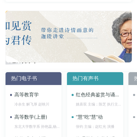
近期榜单
热门电子书
热门有声书
高等教育学
红色经典鉴赏与诵读（长征篇）
冷余生 解飞厚 赵映川
姚喜双 主编；陈芝 执行主编
高等数学(上册)
“慧”吃“慧”动
东北大学数学系 孙艳蕊,杨中兵,孙涛
张钧 主编；赵红光 演播