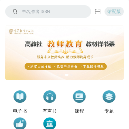
书名,作者,ISBN
馆配版
电子书
有声书
课程
专题