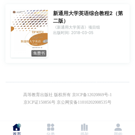
完整性系统性关联性以提高幼儿园教学活动
组织指导能力为目的注重实践能力训练全书
共分八个单元内容包括概述自我意识与教育
新通用大学英语综合教程2（第
活动社会认知与教育活动社会情感与教育活
二版）
动社会交往与教育活动社会适应与教育活动
个性发展与教育活动以及多元文化与社会教
《新通用大学英语》项目组
育本书可作为高职高专院校五年制高专应用
出版时间: 2018-03-05
型本科继续教育及中职学校学前教育专业教
材也可供学前教育工作者和幼儿园教师参考
与本书配套的数字课程已在智慧职教网站上
线学习者可登录网站进行在线学习也可通过
免费书
扫描书中二维码观看部分教学视频详见郑重
声明页资源服务提示
高等教育出版社 版权所有 京ICP备12020869号-1
京ICP证150856号 京公网安备11010202008535号
首页
分类
书架
我的